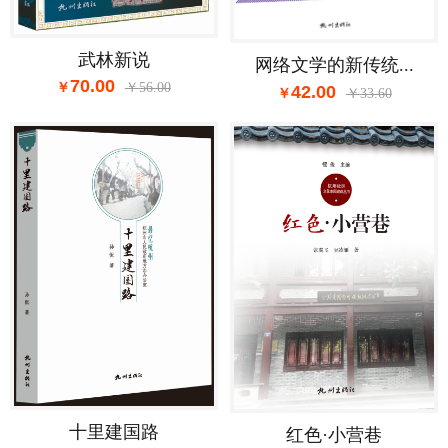
武林新说
网络文学的新传统...
70.00
56.00
42.00
33.60
十里建国路
红色·小营巷