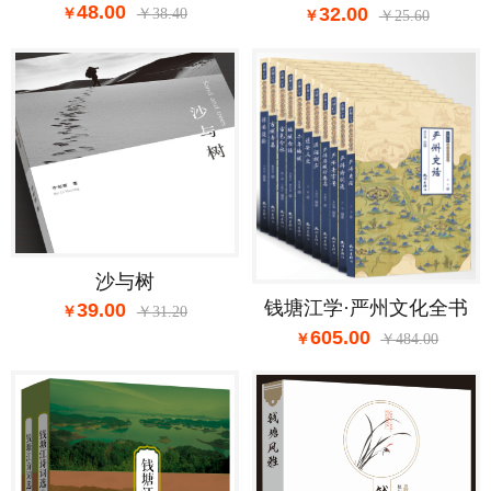
48.00
32.00
38.40
25.60
沙与树
钱塘江学·严州文化全书
39.00
31.20
605.00
484.00