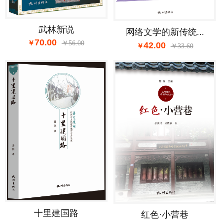
武林新说
网络文学的新传统...
70.00
56.00
42.00
33.60
十里建国路
红色·小营巷