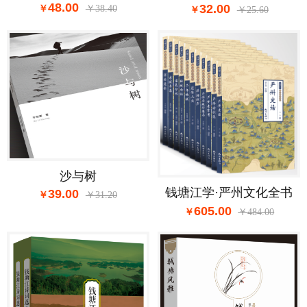
48.00
32.00
38.40
25.60
沙与树
钱塘江学·严州文化全书
39.00
31.20
605.00
484.00