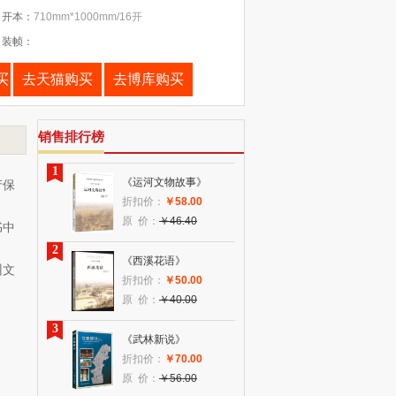
开本：
710mm*1000mm/16开
装帧：
买
去天猫购买
去博库购买
销售排行榜
1
《运河文物故事》
产保
折扣价：
￥58.00
原 价：
￥46.40
书中
2
《西溪花语》
州文
折扣价：
￥50.00
原 价：
￥40.00
3
《武林新说》
折扣价：
￥70.00
原 价：
￥56.00