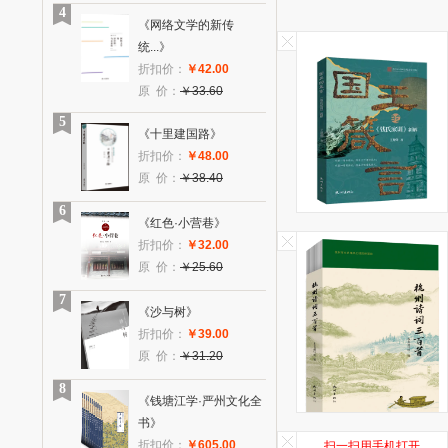
4
《网络文学的新传
统...》
折扣价：
￥42.00
原 价：
￥33.60
5
《十里建国路》
折扣价：
￥48.00
原 价：
￥38.40
6
《红色·小营巷》
折扣价：
￥32.00
原 价：
￥25.60
7
《沙与树》
折扣价：
￥39.00
原 价：
￥31.20
8
《钱塘江学·严州文化全
书》
折扣价：
￥605.00
扫一扫用手机打开