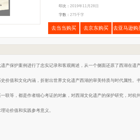
印次：
2019年11月28日
字数：
275千字
去当当购买
去京东购买
去亚马逊购
化遗产保护案例进行了忠实记录和客观阐述，从一个侧面还原了西湖在遗
历史价值和文化内涵，折射出世界文化遗产西湖的审美特质与时代属性。
匾一联等，都是作者细心考证的对象，对西湖文化遗产的保护研究，对杭
术理论价值和实践参考意义。