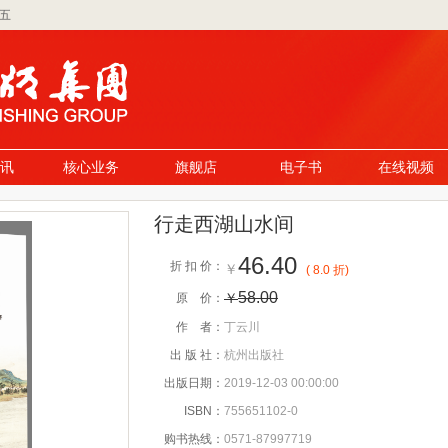
期五
讯
核心业务
旗舰店
电子书
在线视频
行走西湖山水间
46.40
折 扣 价：
￥
( 8.0 折)
58.00
￥
原 价：
作 者：
丁云川
出 版 社：
杭州出版社
出版日期：
2019-12-03 00:00:00
ISBN：
755651102-0
购书热线：
0571-87997719