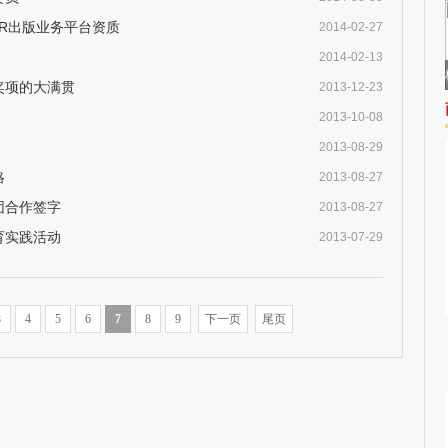
R出版业务平台资质
2014-02-27
2014-02-13
奖项的大满贯
2013-12-23
2013-10-08
2013-08-29
略
2013-08-27
团合作签字
2013-08-27
育实践活动
2013-07-29
3
4
5
6
7
8
9
下一页
尾页