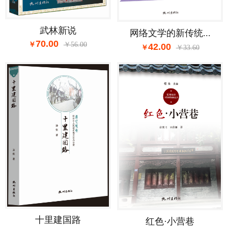
武林新说
网络文学的新传统...
70.00
56.00
42.00
33.60
十里建国路
红色·小营巷