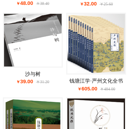
48.00
32.00
38.40
25.60
沙与树
钱塘江学·严州文化全书
39.00
31.20
605.00
484.00